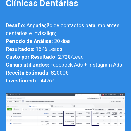
Clínicas Dentárias
Desafio:
Angariação de contactos para implantes
dentários e Invisalign;
Periodo de Análise:
30 dias
Resultados:
1646 Leads
Custo por Resultado:
2,72€/Lead
Canais utilizados:
Facebook Ads + Instagram Ads
Receita Estimada:
82000€
Investimento:
4476€